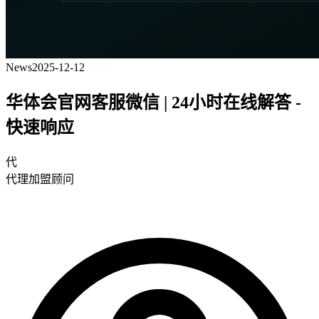
News
2025-12-12
华体会官网客服微信 | 24小时在线解答 -
快速响应
代
代理加盟顾问