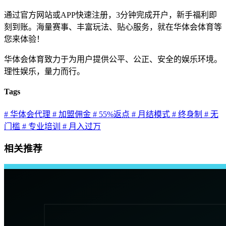
通过官方网站或APP快速注册，3分钟完成开户，新手福利即
刻到账。海量赛事、丰富玩法、贴心服务，就在华体会体育等
您来体验！
华体会体育致力于为用户提供公平、公正、安全的娱乐环境。
理性娱乐，量力而行。
Tags
# 华体会代理
# 加盟佣金
# 55%返点
# 月结模式
# 终身制
# 无
门槛
# 专业培训
# 月入过万
相关推荐