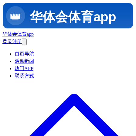
华体会体育app
登录
注册
首页导航
活动新闻
热门APP
联系方式