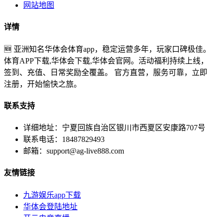
网站地图
详情
🆕 亚洲知名华体会体育app，稳定运营多年，玩家口碑极佳。
体育APP下载,华体会下载,华体会官网。活动福利持续上线，
签到、充值、日常奖励全覆盖。 官方直营，服务可靠，立即
注册，开始愉快之旅。
联系支持
详细地址：宁夏回族自治区银川市西夏区安康路707号
联系电话：18487829493
邮箱：
support@ag-live888.com
友情链接
九游娱乐app下载
华体会登陆地址