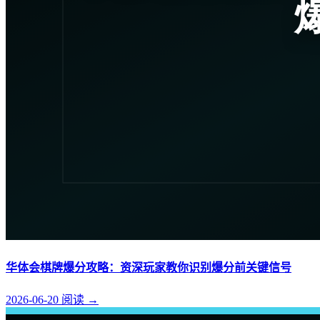
华体会棋牌爆分攻略：资深玩家教你识别爆分前关键信号
2026-06-20
阅读
→