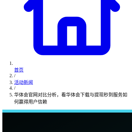
首页
/
活动新闻
/
华体会官网对比分析，看华体会下载与提现秒到服务如
何赢得用户信赖