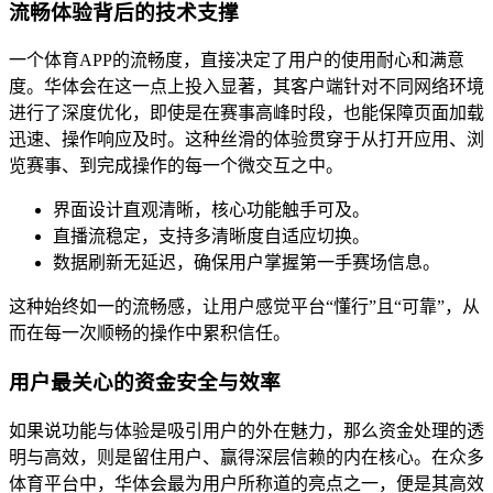
流畅体验背后的技术支撑
一个体育APP的流畅度，直接决定了用户的使用耐心和满意
度。华体会在这一点上投入显著，其客户端针对不同网络环境
进行了深度优化，即使是在赛事高峰时段，也能保障页面加载
迅速、操作响应及时。这种丝滑的体验贯穿于从打开应用、浏
览赛事、到完成操作的每一个微交互之中。
界面设计直观清晰，核心功能触手可及。
直播流稳定，支持多清晰度自适应切换。
数据刷新无延迟，确保用户掌握第一手赛场信息。
这种始终如一的流畅感，让用户感觉平台“懂行”且“可靠”，从
而在每一次顺畅的操作中累积信任。
用户最关心的资金安全与效率
如果说功能与体验是吸引用户的外在魅力，那么资金处理的透
明与高效，则是留住用户、赢得深层信赖的内在核心。在众多
体育平台中，华体会最为用户所称道的亮点之一，便是其高效